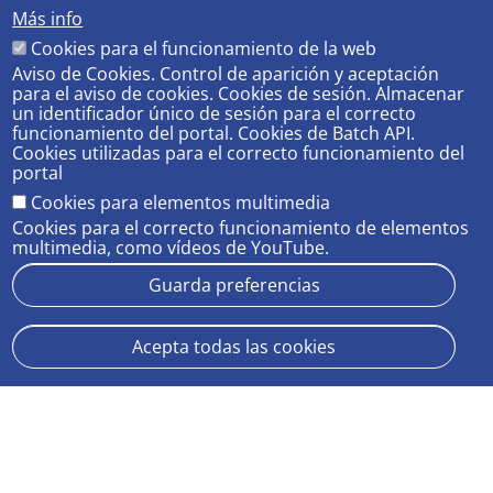
Más info
Cinco siglos
Cookies para el funcionamiento de la web
impulsando el
Aviso de Cookies. Control de aparición y aceptación
conocimiento
para el aviso de cookies. Cookies de sesión. Almacenar
un identificador único de sesión para el correcto
funcionamiento del portal. Cookies de Batch API.
Cookies utilizadas para el correcto funcionamiento del
portal
Cookies para elementos multimedia
Cookies para el correcto funcionamiento de elementos
multimedia, como vídeos de YouTube.
Guarda preferencias
MICROSOFT 365 US
Avda. Reina Mercedes, s/n
Acepta todas las cookies
Sevilla 41012.
Aviso legal
Protección de datos
Cookies