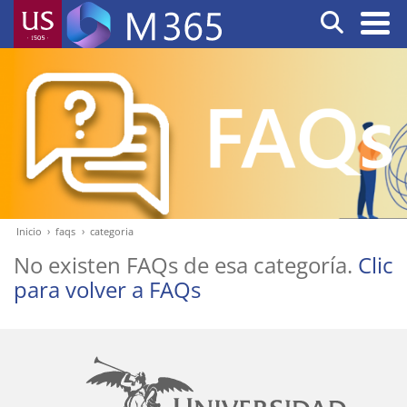
Pasar
Buscar
al
contenido
Naveg
principal
princi
Inicio
faqs
categoria
Ruta
No existen FAQs de esa categoría.
Clic
de
para volver a FAQs
navegación